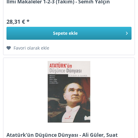
İlmi Makaleler 1-2-3 (Takım) - Semih Yalçın
28,31 € *
Sepete
ekle
Favori olarak ekle
Atatürk'ün Düşünce Dünyası - Ali Güler, Suat