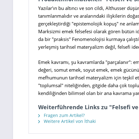
Yazılar'ın bu altıncı ve son cildi, Althusser düşü
tanımlanmalıdır ve aralarındaki ilişkilerin doğas
gerçekleştirdiği "epistemolojik kopuş" ne anlama
Marksizmi emek felsefesi olarak gören bütün ide
da bir "praksis" Fenomenolojisi kurmaya çalıştık
yerleşmiş tarihsel materyalizm değil, felsefi ide
Emek kavramı, şu kavramlarda "parçalanır": em
değeri, somut emek, soyut emek, emek gücünün
mefhumunun tarihsel materyalizm için teşkil etti
"toplumsal" niteliğinden, gitgide daha çok topl
kendiliğinden bilimsel olan bir ana kavrama ya
Weiterführende Links zu "Felsefi ve 
Fragen zum Artikel?
Weitere Artikel von İthaki