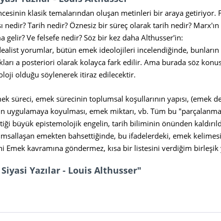
ncesinin klasik temalarından oluşan metinleri bir araya getiriyor. Fe
ı nedir? Tarih nedir? Öznesiz bir süreç olarak tarih nedir? Marx'ın 
 gelir? Ve felsefe nedir? Söz bir kez daha Althusser'in:
alist yorumlar, bütün emek ideolojileri incelendiğinde, bunların 
ları a posteriori olarak kolayca fark edilir. Ama burada söz konus
oloji olduğu söylenerek itiraz edilecektir.
ek süreci, emek sürecinin toplumsal koşullarının yapısı, (emek d
 uygulamaya koyulması, emek miktarı, vb. Tüm bu "parçalanmala
ği büyük epistemolojik engelin, tarih biliminin önünden kaldırıldı
umsallaşan emekten bahsettiğinde, bu ifadelerdeki, emek kelimesi, 
ni Emek kavramına göndermez, kısa bir listesini verdiğim birleşik
Siyasi Yazılar - Louis Althusser"