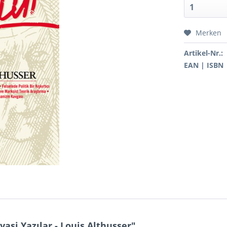
Merken
Artikel-Nr.:
EAN | ISBN
asi Yazılar - Louis Althusser"