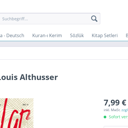
a - Deutsch
Kuran-ı Kerim
Sözlük
Kitap Setleri
 Louis Althusser
7,99 €
inkl. MwSt.
zzg
Sofort ver