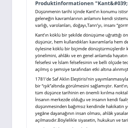
Produktinformationen "Kant&#039;ın 
Düşünmenin tarihi içinde Kant’ın konumu istisna
geleneğin kavramlarının anlamını kendi sistema
varlığı, varolanları, doğayı,Tanrı’yı, insanı “gör
Kant’ın köklü bir şekilde dönüşüme uğrattığı ön
düşünür, hem kullandıkları kavramlarla hem de 
öylesine köklü bir biçimde dönüştürmüşlerdir ki,
yönelimini, ahlâkı ve en genel anlamda hayatın
felsefesi ve İslam felsefesinin ve belli ölçüde t
açılmış o şemsiye tarafından etki altına alınmışt
1781’de Saf Aklın Eleştirisi’nin yayımlanmasıyla 
bir “ışık”altında görülmesini sağlamıştır. Kant’
tüm düşünce tarihinin en önemli kırılma noktal
İnsanın merkezde olduğu ve insanın kendi faaliy
düşünmesinden bağımsız kendinde hakikatin yeri
yegâne dayanağının insan olması, ahlâk yasalar
açılmasıdır.Böylelikle siyasetin, hukukun ve tar