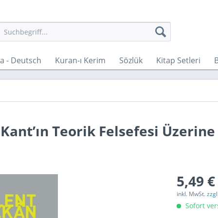
a - Deutsch
Kuran-ı Kerim
Sözlük
Kitap Setleri
ant’ın Teorik Felsefesi Üzerine 
5,49 €
inkl. MwSt.
zzg
Sofort ver