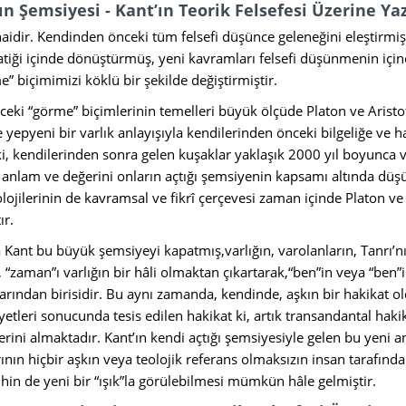
Şemsiyesi - Kant’ın Teorik Felsefesi Üzerine Yaz
idir. Kendinden önceki tüm felsefi düşünce geleneğini eleştirmiş
tiği içinde dönüştürmüş, yeni kavramları felsefi düşünmenin için
me” biçimimizi köklü bir şekilde değiştirmiştir.
ceki “görme” biçimlerinin temelleri büyük ölçüde Platon ve Aristot
yepyeni bir varlık anlayışıyla kendilerinden önceki bilgeliğe ve 
 kendilerinden sonra gelen kuşaklar yaklaşık 2000 yıl boyunca varlı
 anlam ve değerini onların açtığı şemsiyenin kapsamı altında düş
eolojilerinin de kavramsal ve fikrî çerçevesi zaman içinde Platon v
ır.
Kant bu büyük şemsiyeyi kapatmış,varlığın, varolanların, Tanrı’nın,
ın, “zaman”ı varlığın bir hâli olmaktan çıkartarak,“ben”in veya “be
arından birisidir. Bu aynı zamanda, kendinde, aşkın bir hakikat 
etleri sonucunda tesis edilen hakikat ki, artık transandantal haki
ni almaktadır. Kant’ın kendi açtığı şemsiyesiyle gelen bu yeni an
ının hiçbir aşkın veya teolojik referans olmaksızın insan tarafın
ihin de yeni bir “ışık”la görülebilmesi mümkün hâle gelmiştir.