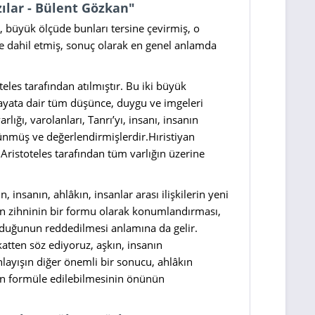
ılar - Bülent Gözkan"
, büyük ölçüde bunları tersine çevirmiş, o
e dahil etmiş, sonuç olarak en genel anlamda
eles tarafından atılmıştır. Bu iki büyük
hayata dair tüm düşünce, duygu ve imgeleri
ğı, varolanları, Tanrı’yı, insanı, insanın
ünmüş ve değerlendirmişlerdir.Hıristiyan
e Aristoteles tarafından tüm varlığın üzerine
 insanın, ahlâkın, insanlar arası ilişkilerin yeni
n”in zihninin bir formu olarak konumlandırması,
olduğunun reddedilmesi anlamına da gelir.
katten söz ediyoruz, aşkın, insanın
layışın diğer önemli bir sonucu, ahlâkın
dan formüle edilebilmesinin önünün