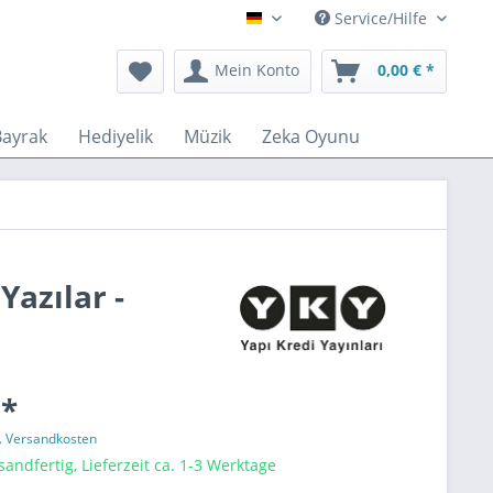
Service/Hilfe
Deutsch
Mein Konto
0,00 € *
Bayrak
Hediyelik
Müzik
Zeka Oyunu
Yazılar -
 *
l. Versandkosten
sandfertig, Lieferzeit ca. 1-3 Werktage