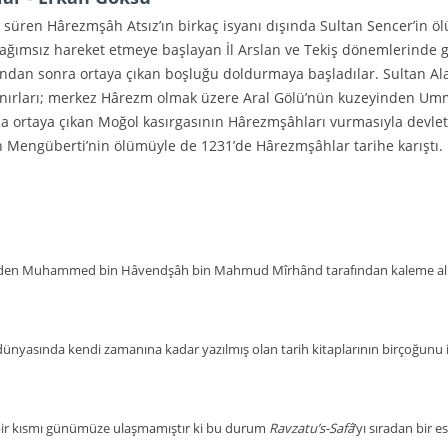
süren Hârezmşâh Atsız’ın birkaç isyanı dışında Sultan Sencer’in ö
ağımsız hareket etmeye başlayan İl Arslan ve Tekiş dönemlerinde ger
asından sonra ortaya çıkan boşluğu doldurmaya başladılar. Sulta
sınırları; merkez Hârezm olmak üzere Aral Gölü’nün kuzeyinden Umma
a ortaya çıkan Moğol kasırgasının Hârezmşâhları vurmasıyla devlet 
 Mengüberti’nin ölümüyle de 1231’de Hârezmşâhlar tarihe karıştı.
lerinden Muhammed bin Hâvendşâh bin Mahmud Mîrhând tarafından kaleme a
 dünyasında kendi zamanına kadar yazılmış olan tarih kitaplarının birçoğunu
in bir kısmı günümüze ulaşmamıştır ki bu durum
Ravzatu’s-Safâ
’yı sıradan bir 