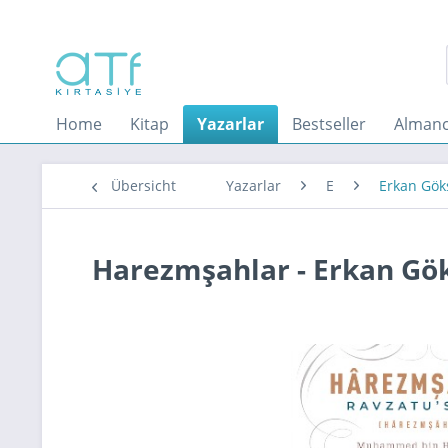
Home
Kitap
Yazarlar
Bestseller
Almanc
Übersicht
Yazarlar
E
Erkan Gök
Harezmşahlar - Erkan Gö