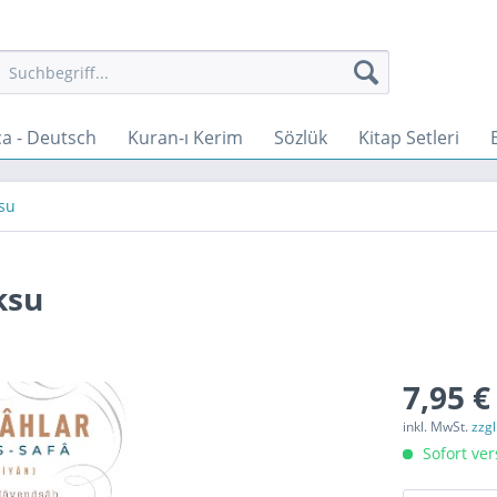
a - Deutsch
Kuran-ı Kerim
Sözlük
Kitap Setleri
su
ksu
7,95 €
inkl. MwSt.
zzg
Sofort ver