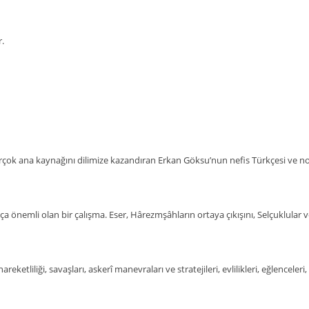
r.
irçok ana kaynağını dilimize kazandıran Erkan Göksu’nun nefis Türkçesi ve no
ça önemli olan bir çalışma. Eser, Hârezmşâhların ortaya çıkışını, Selçuklular ve
reketliliği, savaşları, askerî manevraları ve stratejileri, evlilikleri, eğlencele