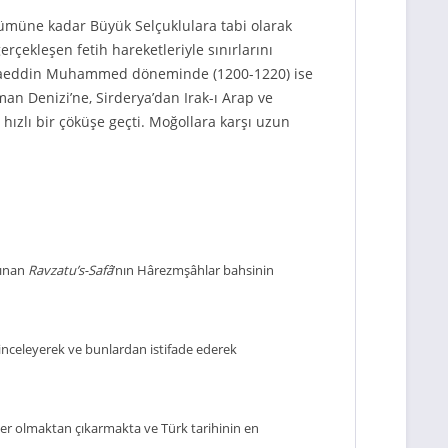
lümüne kadar Büyük Selçuklulara tabi olarak
çekleşen fetih hareketleriyle sınırlarını
n Alaeddin Muhammed döneminde (1200-1220) ise
n Denizi’ne, Sirderya’dan Irak-ı Arap ve
hızlı bir çöküşe geçti. Moğollara karşı uzun
lınan
Ravzatu’s-Safâ
’nın Hârezmşâhlar bahsinin
 inceleyerek ve bunlardan istifade ederek
eser olmaktan çıkarmakta ve Türk tarihinin en