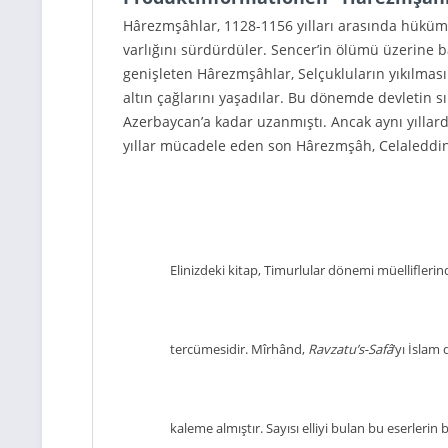
Hârezmşâhlar, 1128-1156 yılları arasında hüküm 
varlığını sürdürdüler. Sencer’in ölümü üzerine b
genişleten Hârezmşâhlar, Selçukluların yıkılm
altın çağlarını yaşadılar. Bu dönemde devletin 
Azerbaycan’a kadar uzanmıştı. Ancak aynı yıllard
yıllar mücadele eden son Hârezmşâh, Celaleddin
Elinizdeki kitap, Timurlular dönemi müellif
tercümesidir. Mîrhând,
Ravzatu’s-Safâ
’yı İslam
kaleme almıştır. Sayısı elliyi bulan bu eserler