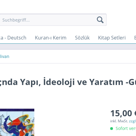
a - Deutsch
Kuran-ı Kerim
Sözlük
Kitap Setleri
livan
nda Yapı, İdeoloji ve Yaratım -G
15,00 
inkl. MwSt.
zzg
Sofort ver