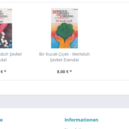
mduh Şevket
Bir Kucak Çiçek - Memduh
ndal
Şevket Esendal
 € *
8,00 € *
ce
Informationen