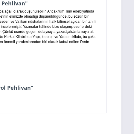
 Pehlivan"
balağalı olarak düşünülebilir. Ancak tüm Türk edebiyatında
şka metnin elimizde olmadığı düşünüldüğünde, bu sözün bir
esden ve Vatikan nüshalarının halk bilimsel açıdan bir tahlili
 incelenmiştir. Yazmalar hâlinde bize ulaşmış eserlerdeki
r. Çünkü eserde geçen, dolayısıyla yazar/şair/anlatıcıya ait
 Korkut Kitabı'nda Yapı, İdeoloji ve Yaratım kitabı, bu çoklu
 en önemli yaratımlarından biri olarak kabul edilen Dede
rol Pehlivan"