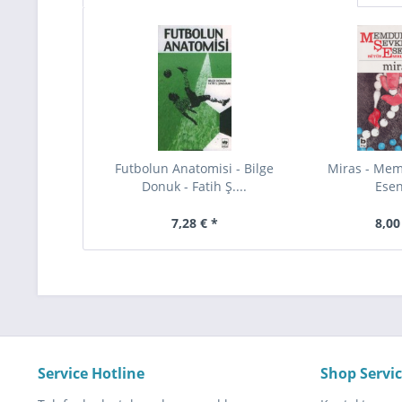
Futbolun Anatomisi - Bilge
Miras - Me
Donuk - Fatih Ş....
Ese
7,28 € *
8,00
Service Hotline
Shop Servi