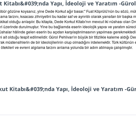
Kitabı&#039;nda Yapı, İdeoloji ve Yaratım -Gürol
 öbür gözüne koysanız, yine Dede Korkut ağır basar." Fuat Köprülü'nün bu sözü, mü
lgılama tarzını, kısacası zihniyetini bu kadar saf ve ayrıntılı olarak yansıtan bir ba
kikat olduğu anlaşılır. Bu kitapta, Dede Korkut Kitabı'nın mevcut iki nüshası olan Dr
ri üzerinde durulmuştur. Yine bu bağlamda eserin ideolojik yapısı ve yaratım süreci
ı nüshalar hâlinde gelen eserin bu açıdan karşılaştırılmasının yapılması gerekmektedi
olduğu tespit edilmelidir. Gürol Pehlivan'ın büyük bir titizlikle kaleme aldığı Dede
 müstensihlerin de bir ideolojilerinin olup olmadığını irdelemektir. Türk kültünün
ötekileri ve evreni algılama tarzını anlama yolunda bir adım atılmaya çalışılmıştır.
ut Kitabı&#039;nda Yapı, İdeoloji ve Yaratım -Gü