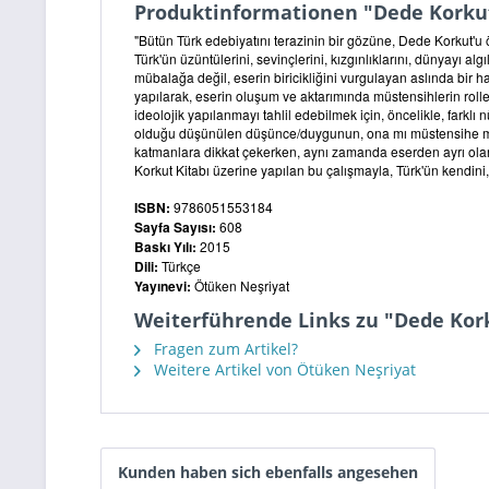
Produktinformationen "Dede Korkut 
"Bütün Türk edebiyatını terazinin bir gözüne, Dede Korkut'u
Türk'ün üzüntülerini, sevinçlerini, kızgınlıklarını, dünyayı a
mübalağa değil, eserin biricikliğini vurgulayan aslında bir ha
yapılarak, eserin oluşum ve aktarımında müstensihlerin rolle
ideolojik yapılanmayı tahlil edebilmek için, öncelikle, farkl
olduğu düşünülen düşünce/duygunun, ona mı müstensihe mi ait 
katmanlara dikkat çekerken, aynı zamanda eserden ayrı olarak
Korkut Kitabı üzerine yapılan bu çalışmayla, Türk'ün kendini, 
ISBN:
9786051553184
Sayfa Sayısı:
608
Baskı Yılı:
2015
Dili:
Türkçe
Yayınevi:
Ötüken Neşriyat
Weiterführende Links zu "Dede Kork
Fragen zum Artikel?
Weitere Artikel von Ötüken Neşriyat
Kunden haben sich ebenfalls angesehen