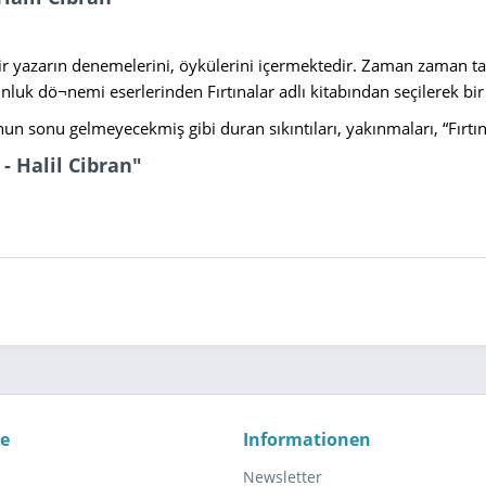
 bir yazarın denemelerini, öykülerini içermektedir. Zaman zaman t
uk dö¬nemi eserlerinden Fırtınalar adlı kitabından seçilerek bir a
nun sonu gelmeyecekmiş gibi duran sıkıntıları, yakınmaları, “Fırtı
- Halil Cibran"
ce
Informationen
Newsletter