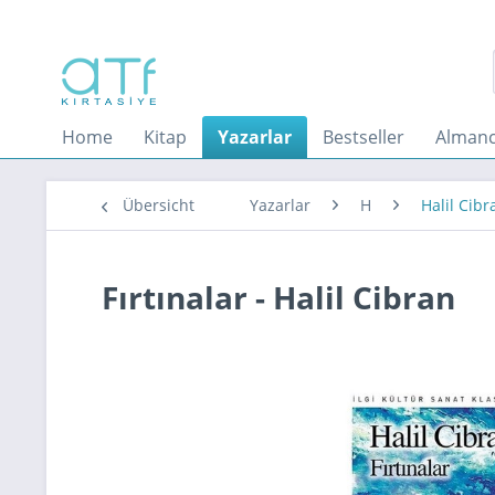
Home
Kitap
Yazarlar
Bestseller
Almanc
Übersicht
Yazarlar
H
Halil Cibr
Fırtınalar - Halil Cibran