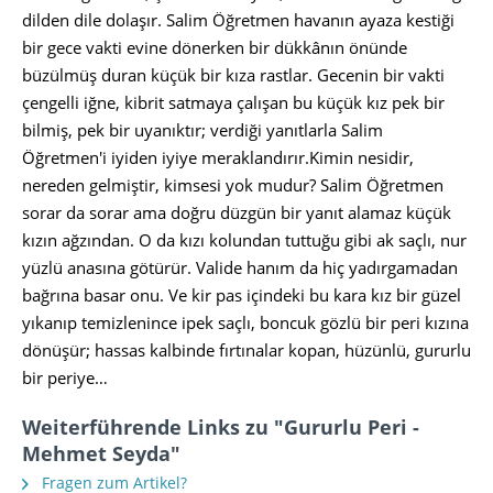
dilden dile dolaşır. Salim Öğretmen havanın ayaza kestiği
bir gece vakti evine dönerken bir dükkânın önünde
büzülmüş duran küçük bir kıza rastlar. Gecenin bir vakti
çengelli iğne, kibrit satmaya çalışan bu küçük kız pek bir
bilmiş, pek bir uyanıktır; verdiği yanıtlarla Salim
Öğretmen'i iyiden iyiye meraklandırır.Kimin nesidir,
nereden gelmiştir, kimsesi yok mudur? Salim Öğretmen
sorar da sorar ama doğru düzgün bir yanıt alamaz küçük
kızın ağzından. O da kızı kolundan tuttuğu gibi ak saçlı, nur
yüzlü anasına götürür. Valide hanım da hiç yadırgamadan
bağrına basar onu. Ve kir pas içindeki bu kara kız bir güzel
yıkanıp temizlenince ipek saçlı, boncuk gözlü bir peri kızına
dönüşür; hassas kalbinde fırtınalar kopan, hüzünlü, gururlu
bir periye…
Weiterführende Links zu "Gururlu Peri -
Mehmet Seyda"
Fragen zum Artikel?