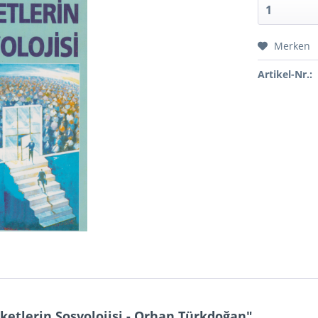
Merken
Artikel-Nr.:
etlerin Sosyolojisi - Orhan Türkdoğan"