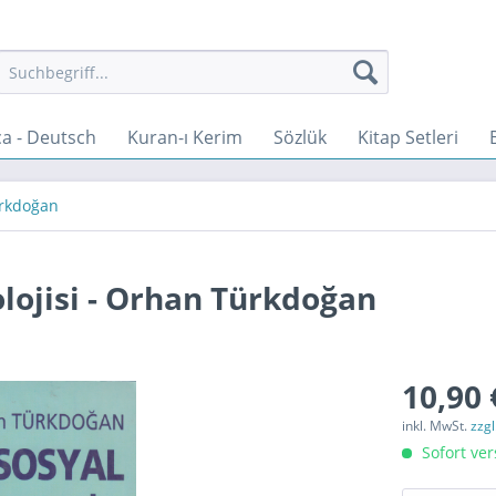
a - Deutsch
Kuran-ı Kerim
Sözlük
Kitap Setleri
rkdoğan
lojisi - Orhan Türkdoğan
10,90 
inkl. MwSt.
zzg
Sofort ver