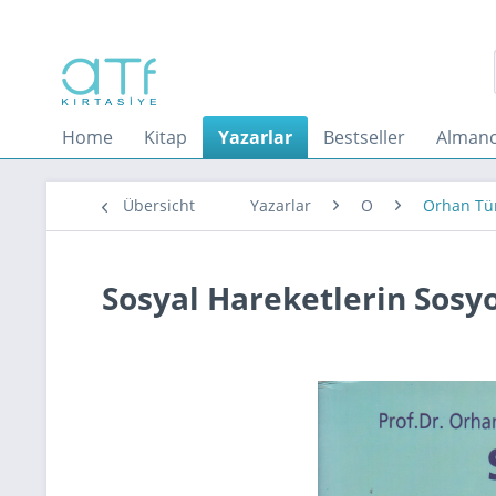
Home
Kitap
Yazarlar
Bestseller
Almanc
Übersicht
Yazarlar
O
Orhan Tü
Sosyal Hareketlerin Sosyo