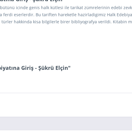
ütünü icinde genis halk kütlesi ile tarikat zümrelerinin edebi zevk
 ferdi eserlerdir. Bu tariften hareketle hazirladigimiz Halk Edebiya
türler hakkinda kisa bilgilerle birer bibliyografya verildi. Kitabin 
yatına Giriş - Şükrü Elçin"