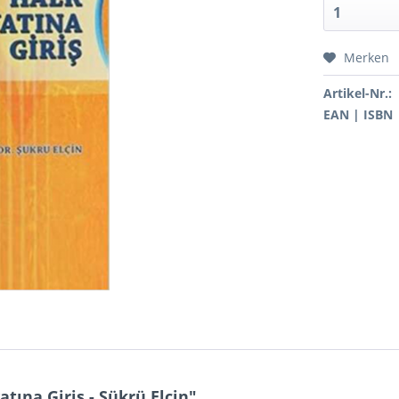
Merken
Artikel-Nr.:
EAN | ISBN
ına Giriş - Şükrü Elçin"