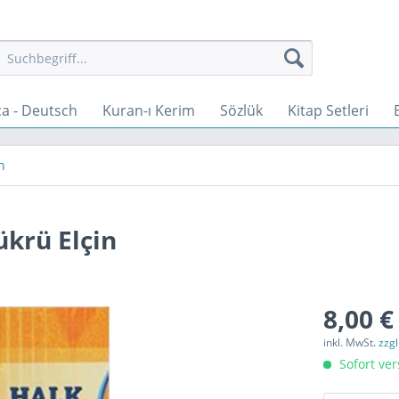
a - Deutsch
Kuran-ı Kerim
Sözlük
Kitap Setleri
n
ükrü Elçin
8,00 €
inkl. MwSt.
zzg
Sofort ver