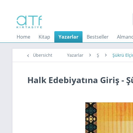
Home
Kitap
Yazarlar
Bestseller
Almanc
Übersicht
Yazarlar
Ş
Şükrü Elçi
Halk Edebiyatına Giriş - Ş