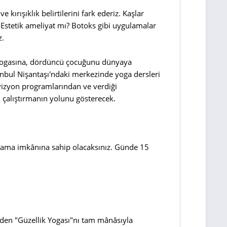
rışıklık belirtilerini fark ederiz. Kaşlar
? Estetik ameliyat mı? Botoks gibi uygulamalar
z.
z yogasına, dördüncü çocuğunu dünyaya
anbul Nişantaşı'ndaki merkezinde yoga dersleri
levizyon programlarından ve verdiği
ı çalıştırmanın yolunu gösterecek.
gulama imkânına sahip olacaksınız. Günde 15
eden "Güzellik Yogası"nı tam mânâsıyla