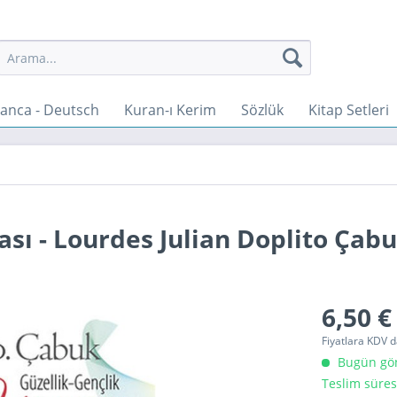
anca - Deutsch
Kuran-ı Kerim
Sözlük
Kitap Setleri
ası - Lourdes Julian Doplito Çab
6,50 €
Fiyatlara KDV d
Bugün gönd
Teslim süres