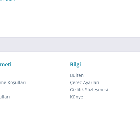
zmeti
Bilgi
Bülten
me Koşulları
Çerez Ayarları
ı
Gizlilik Sözleşmesi
lları
Künye