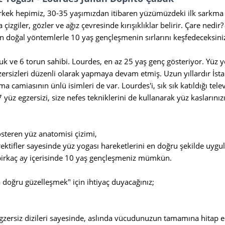
kek hepimiz, 30-35 yaşımızdan itibaren yüzümüzdeki ilk sarkma ve kı
zgiler, gözler ve ağız çevresinde kırışıklıklar belirir. Çare nedir
 doğal yöntemlerle 10 yaş gençleşmenin sırlarını keşfedeceksini
cuk ve 6 torun sahibi. Lourdes, en az 25 yaş genç gösteriyor. Yü
ersizleri düzenli olarak yapmaya devam etmiş. Uzun yıllardır İst
ma camiasının ünlü isimleri de var. Lourdes'i, sık sık katıldığı te
üz egzersizi, size nefes tekniklerini de kullanarak yüz kaslarınız
gösteren yüz anatomisi çizimi,
direktifler sayesinde yüz yogası hareketlerini en doğru şekilde uy
 birkaç ay içerisinde 10 yaş gençleşmeniz mümkün.
za doğru güzelleşmek" için ihtiyaç duyacağınız;
 egzersiz dizileri sayesinde, aslında vücudunuzun tamamına hitap 