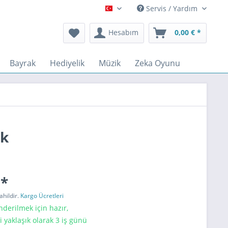
Servis / Yardım
Türkçe
Hesabım
0,00 € *
Bayrak
Hediyelik
Müzik
Zeka Oyunu
uk
 *
ahildir.
Kargo Ücretleri
erilmek için hazır,
i yaklaşık olarak 3 iş günü