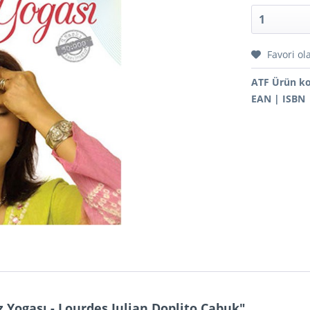
Favori ol
ATF Ürün k
EAN | ISBN
üz Yogası - Lourdes Julian Doplito Çabuk"