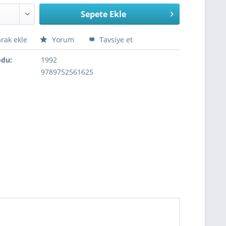
Sepete Ekle
arak ekle
Yorum
Tavsiye et
odu:
1992
9789752561625