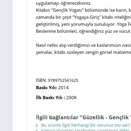
uygulamayı öğreneceksiniz.
Kitabın "Gençlik Yogası" bölümünde ise karın, k
zamanda bir çeşit "Yogaya Giriş" kitabı niteliği
geliştirilmiş, yeni yorumuyla sunuluyor. Yoga F
Beslenme bölümleri, öğrendiğiniz yüz ve vücut e
Nasıl nefes alıp verdiğimizi ve kaslarımızın nası
şemalar, kitabı süsleyen zengin görsel malzemel
ISBN:
9789752561625
Baskı Yılı:
2014
İlk Baskı Yılı :
2008
İlgili bağlantılar "Güzellik - Gençli
Bu ürünle ilgili herhangi bir sorunuz mu var?
Kaknüs Yayınları tarafından yayınlanan diğer