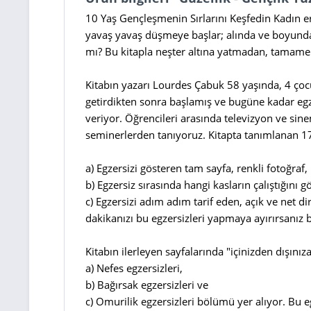
10 Yaş Gençleşmenin Sırlarını Keşfedin Kadın er
yavaş yavaş düşmeye başlar; alında ve boyunda çi
mı? Bu kitapla neşter altına yatmadan, tamamen
Kitabın yazarı Lourdes Çabuk 58 yaşında, 4 ço
getirdikten sonra başlamış ve bugüne kadar egz
veriyor. Öğrencileri arasında televizyon ve sine
seminerlerden tanıyoruz. Kitapta tanımlanan 17 y
a) Egzersizi gösteren tam sayfa, renkli fotoğraf,
b) Egzersiz sırasında hangi kasların çalıştığını 
c) Egzersizi adım adım tarif eden, açık ve net 
dakikanızı bu egzersizleri yapmaya ayırırsanız
Kitabın ilerleyen sayfalarında "içinizden dışını
a) Nefes egzersizleri,
b) Bağırsak egzersizleri ve
c) Omurilik egzersizleri bölümü yer alıyor. Bu