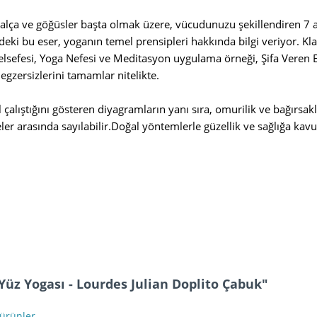
alça ve göğüsler başta olmak üzere, vücudunuzu şekillendiren 7 ade
ndeki bu eser, yoganın temel prensipleri hakkında bilgi veriyor. K
elsefesi, Yoga Nefesi ve Meditasyon uygulama örneği, Şifa Veren E
gzersizlerini tamamlar nitelikte.
l çalıştığını gösteren diyagramların yanı sıra, omurilik ve bağırsak
er arasında sayılabilir.Doğal yöntemlerle güzellik ve sağlığa kav
k Yüz Yogası - Lourdes Julian Doplito Çabuk"
 ürünler