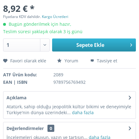
8,92 € *
Fiyatlara KDV dahildir.
Kargo Ücretleri
Bugün gönderilmek için hazır,
Teslim süresi yaklaşık olarak 3 iş günü
Sepete Ekle
Favori olarak ekle
Yorum
Tavsiye et
ATF Ürün kodu:
2089
EAN | ISBN
9789756769492
Açıklama
Atatürk, sahip olduğu jeopolitik kültür bikimi ve deneyimiyle
Türkiye'nin dünya üzerindeki...
daha fazla
Değerlendirmeler
0
İncelemeleri okuyun, yazın ve tartışın...
daha fazla