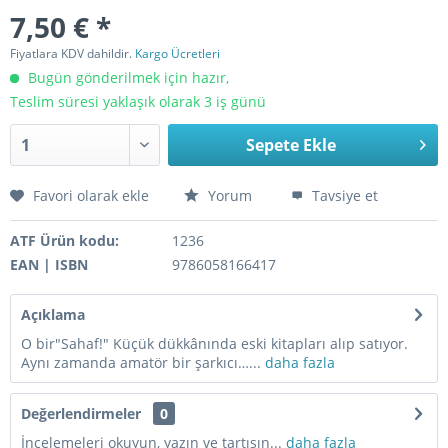
7,50 € *
Fiyatlara KDV dahildir.
Kargo Ücretleri
Bugün gönderilmek için hazır,
Teslim süresi yaklaşık olarak 3 iş günü
Sepete Ekle
Favori olarak ekle
Yorum
Tavsiye et
ATF Ürün kodu:
1236
EAN | ISBN
9786058166417
Açıklama
O bir"Sahaf!" Küçük dükkânında eski kitapları alıp satıyor.
Aynı zamanda amatör bir şarkıcı…...
daha fazla
Değerlendirmeler
0
İncelemeleri okuyun, yazın ve tartışın...
daha fazla