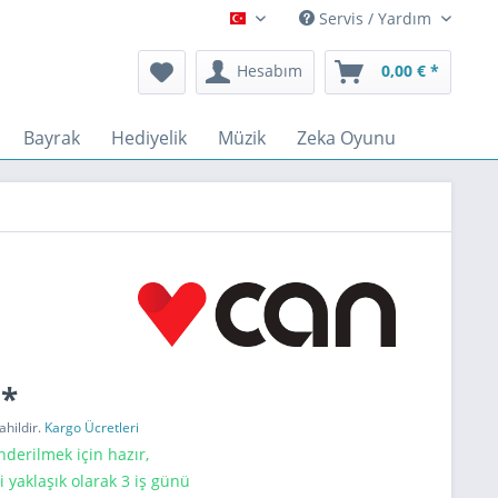
Servis / Yardım
Türkçe
Hesabım
0,00 € *
Bayrak
Hediyelik
Müzik
Zeka Oyunu
 *
ahildir.
Kargo Ücretleri
erilmek için hazır,
i yaklaşık olarak 3 iş günü