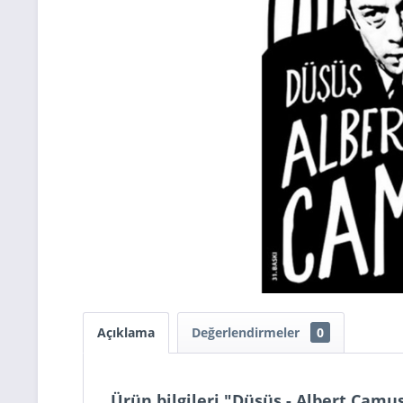
Açıklama
Değerlendirmeler
0
Ürün bilgileri "Düşüş - Albert Camu