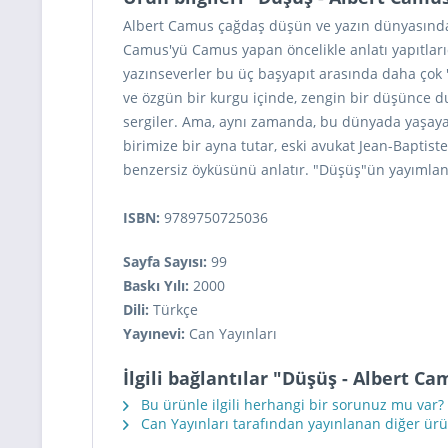
Albert Camus çağdaş düşün ve yazın dünyasındaki 
Camus'yü Camus yapan öncelikle anlatı yapıtlarıd
yazınseverler bu üç başyapıt arasında daha çok "
ve özgün bir kurgu içinde, zengin bir düşünce du
sergiler. Ama, aynı zamanda, bu dünyada yaşayan
birimize bir ayna tutar, eski avukat Jean-Baptist
benzersiz öyküsünü anlatır. "Düşüş"ün yayımla
ISBN:
9789750725036
Sayfa Sayısı:
99
Baskı Yılı:
2000
Dili:
Türkçe
Yayınevi:
Can Yayınları
İlgili bağlantılar "Düşüş - Albert C
Bu ürünle ilgili herhangi bir sorunuz mu var?
Can Yayınları tarafından yayınlanan diğer ürü