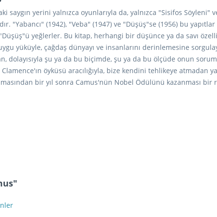
saygın yerini yalnızca oyunlarıyla da, yalnızca "Sisifos Söyleni" v
ır. "Yabancı" (1942), "Veba" (1947) ve "Düşüş"se (1956) bu yapıtla
Düşüş"ü yeğlerler. Bu kitap, herhangi bir düşünce ya da savı özell
ygu yüküyle, çağdaş dünyayı ve insanlarını derinlemesine sorgulayıp
, dolayısıyla şu ya da bu biçimde, şu ya da bu ölçüde onun soruml
e Clamence'ın öyküsü aracılığıyla, bize kendini tehlikeye atmadan y
nmasından bir yıl sonra Camus'nün Nobel Ödülünü kazanması bir r
amus"
nler