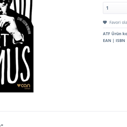
Favori ol
ATF Ürün k
EAN | ISBN
s"