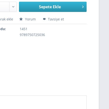
Sepete Ekle
arak ekle
Yorum
Tavsiye et
odu:
1451
9789750725036