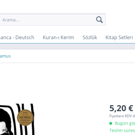
anca - Deutsch
Kuran-ı Kerim
Sözlük
Kitap Setleri
Camus
5,20 €
Fiyatlara KDV d
Bugün gönd
Teslim süres