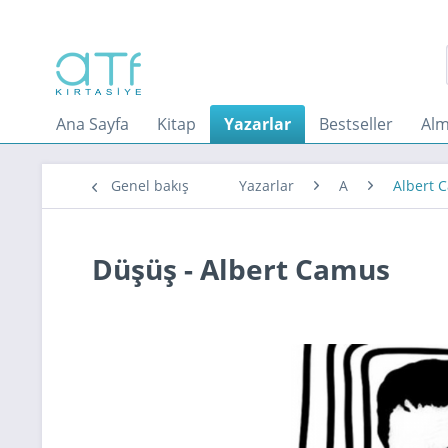
Ana Sayfa
Kitap
Yazarlar
Bestseller
Alm
Genel bakış
Yazarlar
A
Albert 
Düşüş - Albert Camus