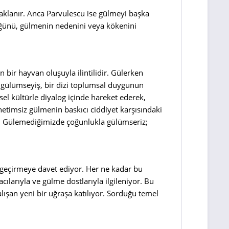
aklanır. Anca Parvulescu ise gülmeyi başka
düğünü, gülmenin nedenini veya kökenini
ir hayvan oluşuyla ilintilidir. Gülerken
u gülümseyiş, bir dizi toplumsal duygunun
örsel kültürle diyalog içinde hareket ederek,
enetimsiz gülmenin baskıcı ciddiyet karşısındaki
ir. Gülemediğimizde çoğunlukla gülümseriz;
n geçirmeye davet ediyor. Her ne kadar bu
ılarıyla ve gülme dostlarıyla ilgileniyor. Bu
alışan yeni bir uğraşa katılıyor. Sorduğu temel