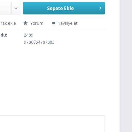
Sepete Ekle
arak ekle
Yorum
Tavsiye et
odu:
2489
9786054787883