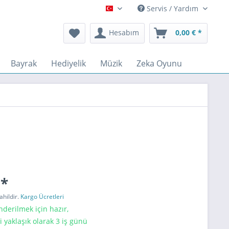
Servis / Yardım
Türkçe
Hesabım
0,00 € *
Bayrak
Hediyelik
Müzik
Zeka Oyunu
 *
ahildir.
Kargo Ücretleri
erilmek için hazır,
i yaklaşık olarak 3 iş günü