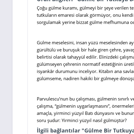
Çoğu gülme kuramı, gülmeyi bir şeye verilen te
tutkuların emaresi olarak görmüyor, onu kendi 
sorgulamak yerine bizzat gülme mefhumuna od
Gülme meselesini, insan yüzü meselesinden ayır
gürültülü ve buruşuk bir hale giren çehre, yava
belirtisi olarak tahayyül edilir. Elinizdeki çalış
gülümseyen çehrenin normatif estetiğinin üretilm
isyankâr durumunu inceliyor. Kitabın ana savla
gülümseme, nadiren hakiki bir gülmeye dönüşü
Parvulescu’nun bu çalışması, gülmenin sınırlı v
çalışma, “gülmenin uygarlaşmasını”, önermelerind
amaçla, yirminci yüzyıl Batı dünyasını ve bunun 
soru şudur: Yirminci yüzyıl nasıl gülmüştür?
İlgili bağlantılar "Gülme Bir Tutkuy