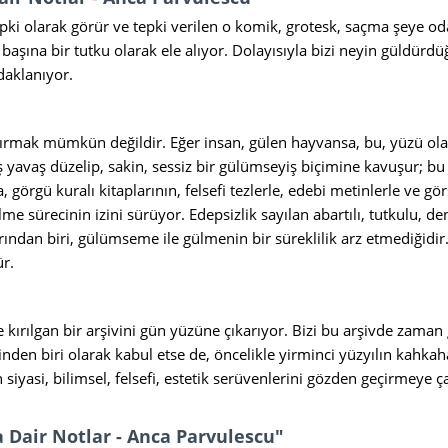
pki olarak görür ve tepki verilen o komik, grotesk, saçma şeye od
başına bir tutku olarak ele alıyor. Dolayısıyla bizi neyin güldür
aklanıyor.
mak mümkün değildir. Eğer insan, gülen hayvansa, bu, yüzü olan b
ş yavaş düzelip, sakin, sessiz bir gülümseyiş biçimine kavuşur; b
ma, görgü kuralı kitaplarının, felsefi tezlerle, edebi metinlerle ve g
e sürecinin izini sürüyor. Edepsizlik sayılan abartılı, tutkulu, d
rından biri, gülümseme ile gülmenin bir süreklilik arz etmediğid
r.
e kırılgan bir arşivini gün yüzüne çıkarıyor. Bizi bu arşivde zama
en biri olarak kabul etse de, öncelikle yirminci yüzyılın kahkahac
siyasi, bilimsel, felsefi, estetik serüvenlerini gözden geçirmeye ç
a Dair Notlar - Anca Parvulescu"