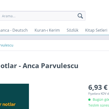
anca - Deutsch
Kuran-ı Kerim
Sözlük
Kitap Setleri
rvulescu
otlar - Anca Parvulescu
6,93 €
Fiyatlara KDV d
Bugün gönd
Teslim süres