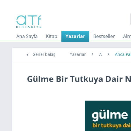
Ana Sayfa
Kitap
Yazarlar
Bestseller
Alm
Genel bakış
Yazarlar
A
Anca Pa
Gülme Bir Tutkuya Dair N