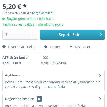
5,20 € *
Fiyatlara KDV dahildir.
Kargo Ücretleri
Bugün gönderilmek için hazır,
Teslim süresi yaklaşık olarak 3 iş günü
Sepete Ekle
Favori olarak ekle
Yorum
Tavsiye et
ATF Ürün kodu:
1002
EAN | ISBN
9789754370439
Açıklama
Beyaz Gemi, romanının kahramanı yedi sekiz yaşlarında bir
çocuktur. Çocuk; saflığın,...
daha fazla
Değerlendirmeler
0
İncelemeleri okuyun, yazın ve tartışın...
daha fazla