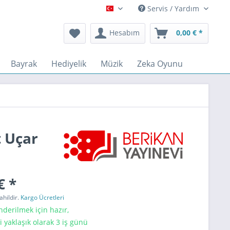
Servis / Yardım
Türkçe
Hesabım
0,00 € *
Bayrak
Hediyelik
Müzik
Zeka Oyunu
t Uçar
€ *
ahildir.
Kargo Ücretleri
erilmek için hazır,
i yaklaşık olarak 3 iş günü