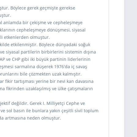
ştur. Böylece gerek geçmişte gerekse
uştur.
iyasal anlamda bir çekişme ve cepheleşmeye
rılıklarının cepheleşmeye dönüşmesi, siyasal
mli etkenlerden olmuştur.
ekilde etkilenmiştir. Böylece dünyadaki soğuk
 siyasal partilerin birbirlerini sistemin dışına
 ve CHP gibi iki büyük partinin liderlerinin
eleşmesi sarmalına düşerek 1976'da iç savaş
runlarını bile çözmekten uzak kalmıştır.
ar fikir tartışması yerine bir nevi kan davasına
a fikrinden uzaklaşılmış ve ülke çatışmaların
if değildir. Gerek I. Milliyetçi Cephe ve
e sol basın ile bunlara yakın çeşitli sivil toplum
da artmasına neden olmuştur.