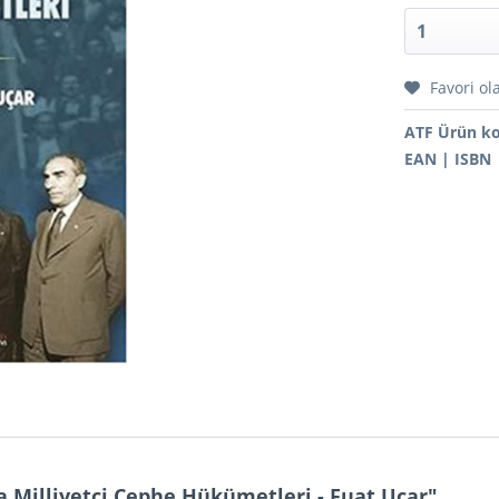
Favori ol
ATF Ürün k
EAN | ISBN
da Milliyetçi Cephe Hükümetleri - Fuat Uçar"