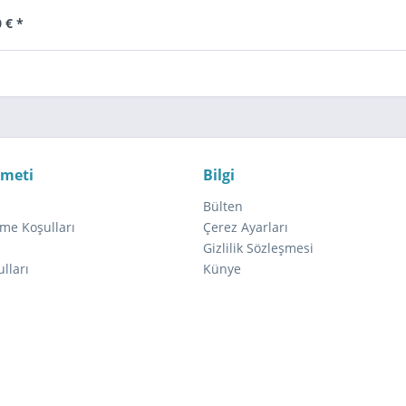
 € *
zmeti
Bilgi
Bülten
me Koşulları
Çerez Ayarları
ı
Gizlilik Sözleşmesi
lları
Künye