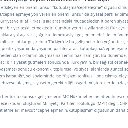
a da etkileyen en önemli unsur "kutuplaşma/cepheleşme" olgusu olmu
cepheleşmeye yön veren en önemli unsur da siyasal partiler olm
e Hürriyet ve İtilaf Fırkası (HİF) arasındaki mücadeleden itibaren s
li bir yer teşkil etmektedir. Cumhuriyetin ilk yıllarındaki fikir ay
arsızlıklara yol açarak "çoğulcu demokrasiye geçememede" de en öne
nemli sarsıntılar geçirirken Türkiye'de bu gelişmelerden yoğun bir ş
ç politik yaşamında yaşanan partiler arası kutuplaşma/cepheleşme ve
 neden olan ortamın oluşmasına zemin hazırlamıştır. Bu dönemde, AP
şmacı bir siyaset gütmeleri sonucunda Türkiye'nin, bir sağ-sol ceph
 yaşaması sonucu ekonomik, toplumsal ve siyasi alanlarda güncel so
 karşıtlığı", sol söyleminde ise "faşizm tehlikesi" öne çıkmış, olayl
üzeye ulaşmış, siyasetin gerektirdiği asgari müştereklerde uzlaşm
r türlü olumsuz gelişmelerin MC Hükümetleri'ne atfedilmesi objekt
e iktidarı oluşturan Milliyetçi Partiler Topluluğu (MPT) değil, CHP v
ket etmeleri mevcut "cepheleşmenin/kutuplaşma" olgusunun daha 