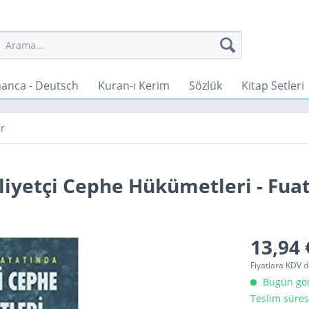
anca - Deutsch
Kuran-ı Kerim
Sözlük
Kitap Setleri
r
liyetçi Cephe Hükümetleri - Fua
13,94 
Fiyatlara KDV d
Bugün gönd
Teslim süres