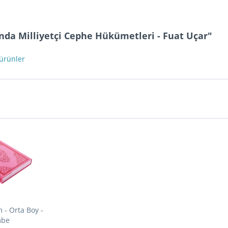
tında Milliyetçi Cephe Hükümetleri - Fuat Uçar"
 ürünler
 - Orta Boy -
mbe