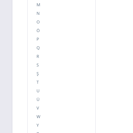
M
N
O
Ö
P
Q
R
S
Ş
T
U
Ü
V
W
Y