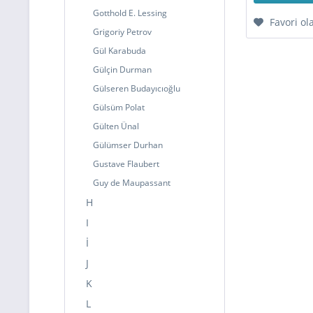
Gotthold E. Lessing
Favori ol
Grigoriy Petrov
Gül Karabuda
Gülçin Durman
Gülseren Budayıcıoğlu
Gülsüm Polat
Gülten Ünal
Gülümser Durhan
Gustave Flaubert
Guy de Maupassant
H
I
İ
J
K
L