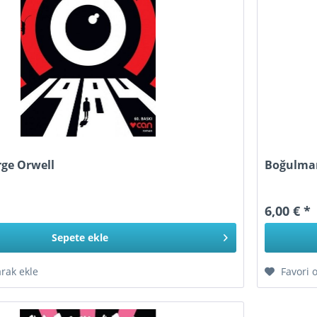
rge Orwell
Boğulmam
6,00 € *
Sepete
ekle
arak ekle
Favori 