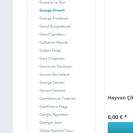
Gustave Le Bon
George Orwell
George Friedman
Gönül Bünyadzade
Gönül Şamilkızı
Gülhanım Bayrak
Gülşen Ortaç
Gary Chapman
Gamirzan Davletşin
Gaston Bachelard
George Steiner
Gerard Genette
Hayvan Çif
Giambattista Toderini
Gianfranco Poggi
Giorgio Agamben
6,00 € *
Goerges Jean
Gökçe Ayaydın Sucu