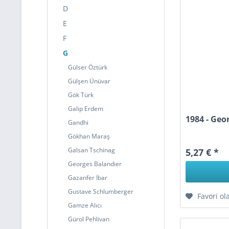
D
E
F
G
Gülser Öztürk
Gülşen Ünüvar
Gök Türk
Galip Erdem
1984 - Geo
Gandhi
Gökhan Maraş
Galsan Tschinag
5,27 € *
Georges Balandier
Gazanfer İbar
Gustave Schlumberger
Favori ol
Gamze Alıcı
Gürol Pehlivan