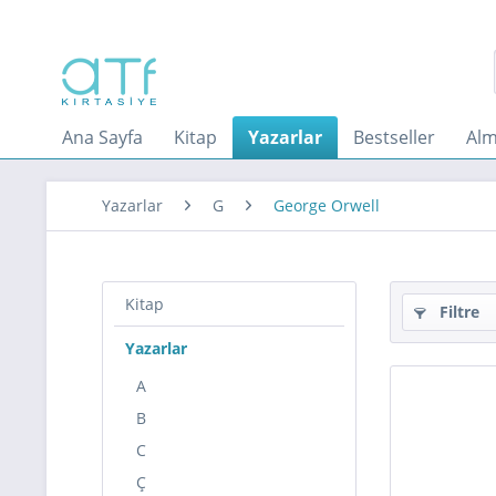
Ana Sayfa
Kitap
Yazarlar
Bestseller
Alm
Yazarlar
G
George Orwell
Kitap
Filtre
Yazarlar
A
B
C
Ç