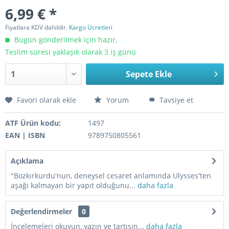
6,99 € *
Fiyatlara KDV dahildir.
Kargo Ücretleri
Bugün gönderilmek için hazır,
Teslim süresi yaklaşık olarak 3 iş günü
Sepete Ekle
Favori olarak ekle
Yorum
Tavsiye et
ATF Ürün kodu:
1497
EAN | ISBN
9789750805561
Açıklama
"Bozkırkurdu'nun, deneysel cesaret anlamında Ulysses'ten
aşağı kalmayan bir yapıt olduğunu...
daha fazla
Değerlendirmeler
0
İncelemeleri okuyun, yazın ve tartışın...
daha fazla