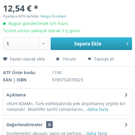
12,54 € *
Fiyatlara KDV dahildir.
Kargo Ücretleri
Bugün gönderilmek için hazır,
Teslim süresi yaklaşık olarak 3 iş günü
Sepete Ekle
Favori olarak ekle
Yorum
Tavsiye et
ATF Ürün kodu:
1190
EAN | ISBN
9789754378023
Açıklama
«RUH ADAM», Türk edebiyatında pek alışılmamış çeşitte bir
romandır. Müellifin tarihî romanlarını...
daha fazla
Değerlendirmeler
0
İncelemeleri okuyun, yazın ve tartışın...
daha fazla