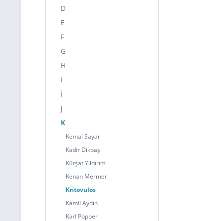
D
E
F
G
H
I
İ
J
K
Kemal Sayar
Kadir Dikbaş
Kürşat Yıldırım
Kenan Mermer
Kritovulos
Kamil Aydın
Karl Popper