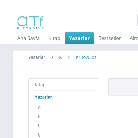
Ana Sayfa
Kitap
Yazarlar
Bestseller
Alm
Yazarlar
K
Kritovulos
Kitap
Yazarlar
A
B
C
Ç