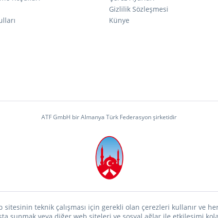
ı
Gizlilik Sözleşmesi
lları
Künye
ATF GmbH bir Almanya Türk Federasyon şirketidir
 sitesinin teknik çalışması için gerekli olan çerezleri kullanır ve h
a sunmak veya diğer web siteleri ve sosyal ağlar ile etkileşimi kolay