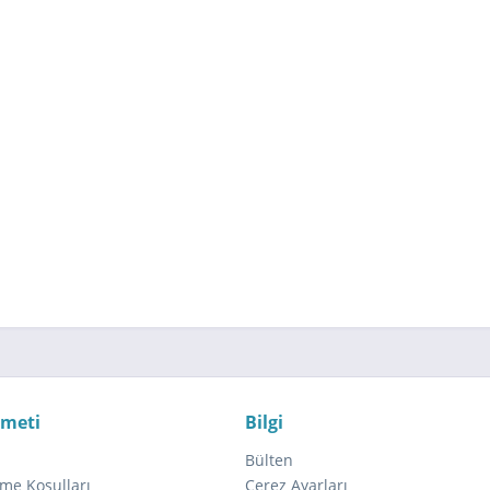
zmeti
Bilgi
Bülten
me Koşulları
Çerez Ayarları