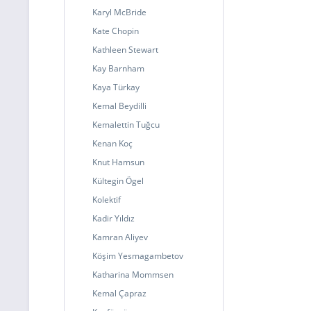
Karyl McBride
Kate Chopin
Kathleen Stewart
Kay Barnham
Kaya Türkay
Kemal Beydilli
Kemalettin Tuğcu
Kenan Koç
Knut Hamsun
Kültegin Ögel
Kolektif
Kadir Yıldız
Kamran Aliyev
Köşim Yesmagambetov
Katharina Mommsen
Kemal Çapraz