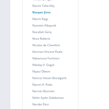
Nazmi Taha Kılıç
Nurşen Şirin
Nazım Kıygı
Nurettin Albayrak
Nurullah Genç
Nora Roberts
Nicolas de Chamfort
Norman Vincent Peale
Nakamura Fuminori
Nikolay V. Gogol
Niyazi Öktem
Novruz Hasan Bozalganlı
Nazım H. Polat
Nermin Bezmen
Nehir Aydın Gökduman
Necdet Ekici