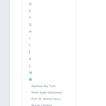
D
E
F
G
H
I
İ
J
K
L
M
N
Neslihan Nur Türk
Nehir Aydın Gökduman
Prof. Dr. Nesimi Yazıcı
Nuriye Çeleğen