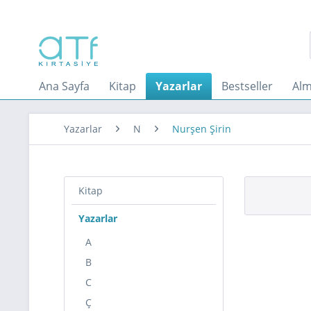
Ana Sayfa
Kitap
Yazarlar
Bestseller
Alm
Yazarlar
N
Nurşen Şirin
Kitap
Yazarlar
A
B
C
Ç