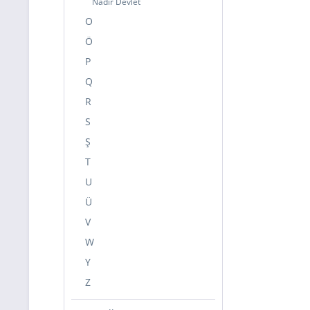
Nadir Devlet
O
Ö
P
Q
R
S
Ş
T
U
Ü
V
W
Y
Z