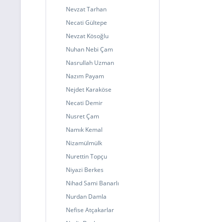
Nevzat Tarhan
Necati Gültepe
Nevzat Kösoğlu
Nuhan Nebi Çam
Nasrullah Uzman
Nazım Payam
Nejdet Karaköse
Necati Demir
Nusret Çam
Namık Kemal
Nizamülmülk
Nurettin Topçu
Niyazi Berkes
Nihad Sami Banarlı
Nurdan Damla
Nefise Atçakarlar