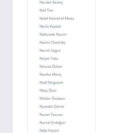
Necdet Sevinç
Nail Tan
Nebil Hamid el-Meaz
Necla Koytak
Nabizade Nazım
Naom Chomsky
Nermi Uygur
Neşet Toku
Nevzat Özkan
Nezihe Meriç
Niall Ferguson
Nilay Özer
Nilüfer Özabacı
Nurettin Demir
Nuran Tezcan
Nursel Erdoğan
Nebi Hezeri