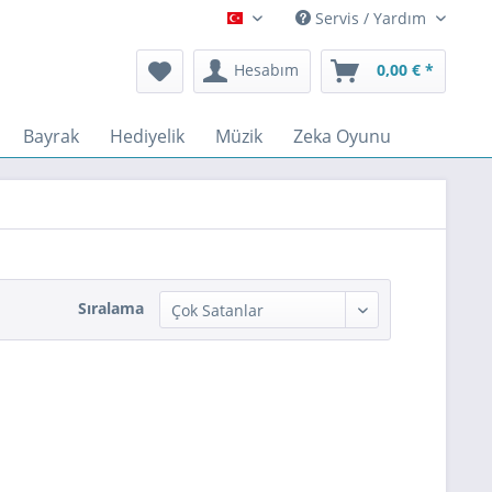
Servis / Yardım
Türkçe
Hesabım
0,00 € *
Bayrak
Hediyelik
Müzik
Zeka Oyunu
Sıralama