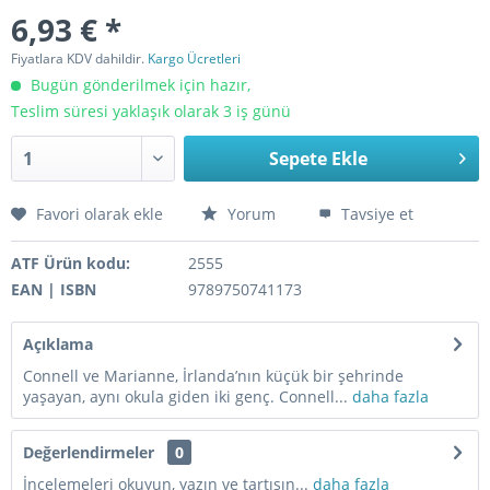
6,93 € *
Fiyatlara KDV dahildir.
Kargo Ücretleri
Bugün gönderilmek için hazır,
Teslim süresi yaklaşık olarak 3 iş günü
Sepete Ekle
Favori olarak ekle
Yorum
Tavsiye et
ATF Ürün kodu:
2555
EAN | ISBN
9789750741173
Açıklama
Connell ve Marianne, İrlanda’nın küçük bir şehrinde
yaşayan, aynı okula giden iki genç. Connell...
daha fazla
Değerlendirmeler
0
İncelemeleri okuyun, yazın ve tartışın...
daha fazla