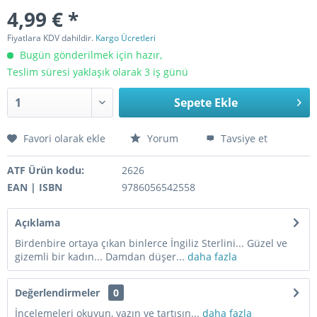
4,99 € *
Fiyatlara KDV dahildir.
Kargo Ücretleri
Bugün gönderilmek için hazır,
Teslim süresi yaklaşık olarak 3 iş günü
Sepete Ekle
Favori olarak ekle
Yorum
Tavsiye et
ATF Ürün kodu:
2626
EAN | ISBN
9786056542558
Açıklama
Birdenbire ortaya çıkan binlerce İngiliz Sterlini... Güzel ve
gizemli bir kadın... Damdan düşer...
daha fazla
Değerlendirmeler
0
İncelemeleri okuyun, yazın ve tartışın...
daha fazla