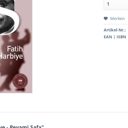
Merken
Artikel-Nr.:
EAN | ISBN
ye - Peyami Safa"