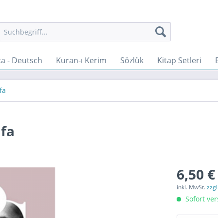
a - Deutsch
Kuran-ı Kerim
Sözlük
Kitap Setleri
fa
afa
6,50 €
inkl. MwSt.
zzg
Sofort ver