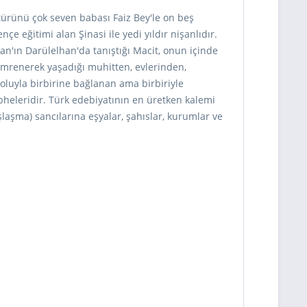
türünü çok seven babası Faiz Bey'le on beş
eğitimi alan Şinasi ile yedi yıldır nişanlı­dır.
man'ın Darülelhan'da tanıştığı Macit, onun içinde
a imrenerek yaşadığı muhitten, evlerinden,
oluyla birbirine bağlanan ama birbiriyle
heleridir. Türk edebiyatının en üretken kalemi
aşma) sancılarına eşyalar, şahıslar, kurumlar ve