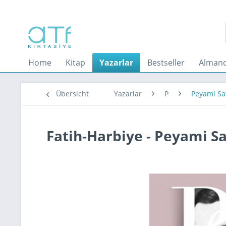
Home
Kitap
Yazarlar
Bestseller
Almanc
Übersicht
Yazarlar
P
Peyami Sa
Fatih-Harbiye - Peyami S