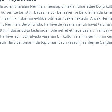
da ud eğitimi alan Neriman, mensup olmakla iftihar ettiği Doğu kül
u semtte ta­nıştığı, babasına çok benzeyen ve Darülelhan'da kemençe 
işanlılık ilişkisinin evlilikle bitmesini beklemektedir. Ancak Neri
rır. Neriman, Beyoğlu'nda, Harbiye'de yaşanan ışıltılı hayat tarzın
ettiğini düşündüğü kedisinden bile nefret etmeye başlar. Tramvay y
rbiye, aynı coğrafyada yaşanan bir kültür ve zihin geriliminin cep
 Fatih-Harbiye romanında toplumumuzun yaşadığı asrîleşme (çağdaşl