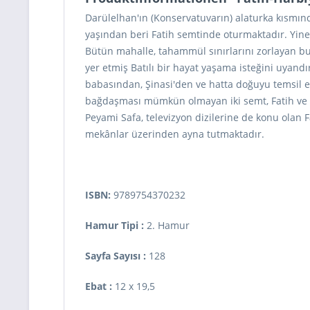
Darülelhan'ın (Konservatuvarın) alaturka kısmın
yaşından beri Fatih semtinde oturmaktadır. Yine b
Bütün mahalle, tahammül sınırlarını zorlayan bu n
yer etmiş Batılı bir hayat yaşama isteğini uyandı
babasın­dan, Şinasi'den ve hatta doğuyu temsil 
bağdaşması mümkün olmayan iki semt, Fatih ve Ha
Peyami Safa, televizyon dizilerine de konu olan
mekânlar üzerinden ayna tutmaktadır.
ISBN:
9789754370232
Hamur Tipi :
2. Hamur
Sayfa Sayısı :
128
Ebat :
12 x 19,5