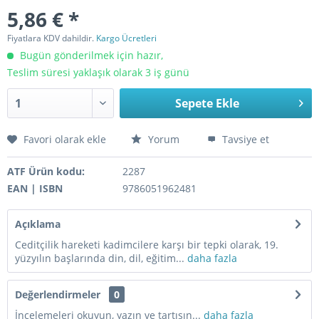
5,86 € *
Fiyatlara KDV dahildir.
Kargo Ücretleri
Bugün gönderilmek için hazır,
Teslim süresi yaklaşık olarak 3 iş günü
Sepete Ekle
Favori olarak ekle
Yorum
Tavsiye et
ATF Ürün kodu:
2287
EAN | ISBN
9786051962481
Açıklama
Ceditçilik hareketi kadimcilere karşı bir tepki olarak, 19.
yüzyılın başlarında din, dil, eğitim...
daha fazla
Değerlendirmeler
0
İncelemeleri okuyun, yazın ve tartışın...
daha fazla