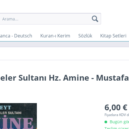
anca - Deutsch
Kuran-ı Kerim
Sözlük
Kitap Setleri
neler Sultanı Hz. Amine - Mustaf
6,00 €
Fiyatlara KDV d
Bugün gönd
Teslim süres