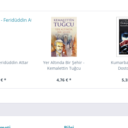
Feridüddin Attar
Yer Altında Bir Şehir -
Kumarbaz
Kemalettin Tuğcu
Dost
 € *
4,76 € *
5,3
zmeti
Bilgi