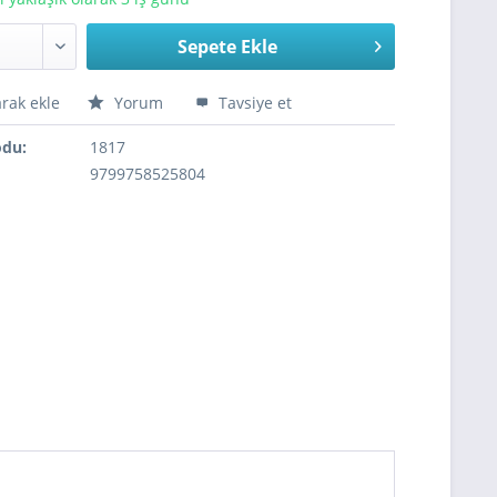
Sepete Ekle
arak ekle
Yorum
Tavsiye et
odu:
1817
9799758525804