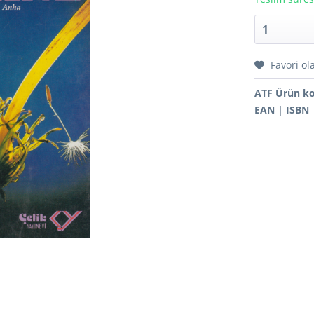
Favori ol
ATF Ürün k
EAN | ISBN