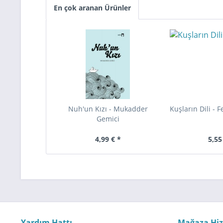
En çok aranan Ürünler
Nuh'un Kızı - Mukadder
Kuşların Dili - 
Gemici
4,99 € *
5,55
Yardım Hattı
Mağaza Hi