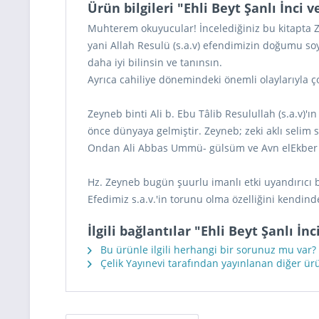
Ürün bilgileri "Ehli Beyt Şanlı İnci
Muhterem okuyucular! İncelediğiniz bu kitapta Ze
yani Allah Resulü (s.a.v) efendimizin doğumu soy
daha iyi bilinsin ve tanınsın.
Ayrıca cahiliye dönemindeki önemli olaylarıyla ço
Zeyneb binti Ali b. Ebu Tâlib Resulullah (s.a.v)'ın
önce dünyaya gelmiştir. Zeyneb; zeki aklı selim 
Ondan Ali Abbas Ummü- gülsüm ve Avn elEkber ad
Hz. Zeyneb bugün şuurlu imanlı etki uyandırıcı bi
Efedimiz s.a.v.'in torunu olma özelliğini kendin
İlgili bağlantılar "Ehli Beyt Şanlı İ
Bu ürünle ilgili herhangi bir sorunuz mu var?
Çelik Yayınevi tarafından yayınlanan diğer ür