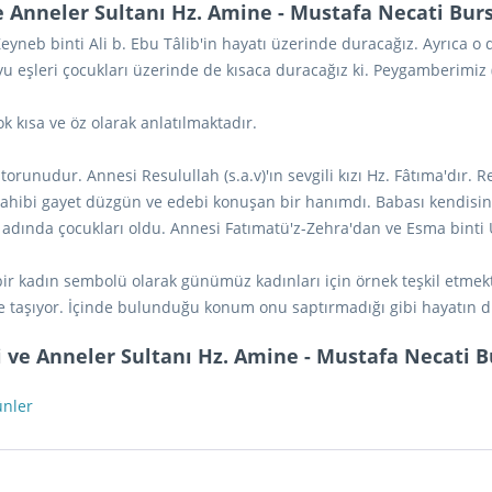
 ve Anneler Sultanı Hz. Amine - Mustafa Necati Burs
yneb binti Ali b. Ebu Tâlib'in hayatı üzerinde duracağız. Ayrıca o
u eşleri çocukları üzerinde de kısaca duracağız ki. Peygamberimiz (
k kısa ve öz olarak anlatılmaktadır.
 torunudur. Annesi Resulullah (s.a.v)'ın sevgili kızı Hz. Fâtıma'dır. 
sahibi gayet düzgün ve edebi konuşan bir hanımdı. Babası kendisini
ında çocukları oldu. Annesi Fatımatü'z-Zehra'dan ve Esma binti U
r kadın sembolü olarak günümüz kadınları için örnek teşkil etmekte. 
de taşıyor. İçinde bulunduğu konum onu saptırmadığı gibi hayatın d
nci ve Anneler Sultanı Hz. Amine - Mustafa Necati B
ünler