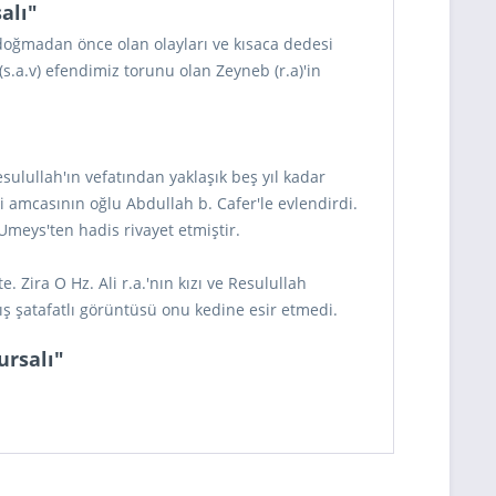
alı"
 doğmadan önce olan olayları ve kısaca dedesi
s.a.v) efendimiz torunu olan Zeyneb (r.a)'in
Resulullah'ın vefatından yaklaşık beş yıl kadar
 amcasının oğlu Abdullah b. Cafer'le evlendirdi.
meys'ten hadis rivayet etmiştir.
Zira O Hz. Ali r.a.'nın kızı ve Resulullah
ış şatafatlı görüntüsü onu kedine esir etmedi.
ursalı"