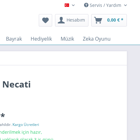
Servis / Yardım
Türkçe
Hesabım
0,00 € *
Bayrak
Hediyelik
Müzik
Zeka Oyunu
a Necati
 *
ahildir.
Kargo Ücretleri
erilmek için hazır,
i yaklaşık olarak 3 iş günü