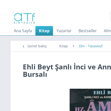
Ana Sayfa
Kitap
Yazarlar
Bestseller
Alm
Genel bakış
Kitap
Din - Tasavvuf
Ehli Beyt Şanlı İnci ve An
Bursalı