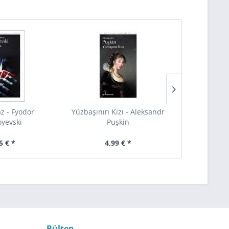
 - Fyodor
Yüzbaşının Kızı - Aleksandr
Robinson C
oyevski
Puşkin
D
5 € *
4,99 € *
6,
Bülten