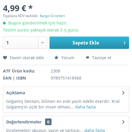
4,99 € *
Fiyatlara KDV dahildir.
Kargo Ücretleri
Bugün gönderilmek için hazır,
Teslim süresi yaklaşık olarak 3 iş günü
Sepete Ekle
Favori olarak ekle
Yorum
Tavsiye et
ATF Ürün kodu:
2308
EAN | ISBN
9789751418968
Açıklama
Gılgamış Destanı, bilinen en eski yazılı edebi eserdir. Kral
Gılgamış’ın üçte bir insan olması...
daha fazla
Değerlendirmeler
0
İncelemeleri okuyun, yazın ve tartışın...
daha fazla