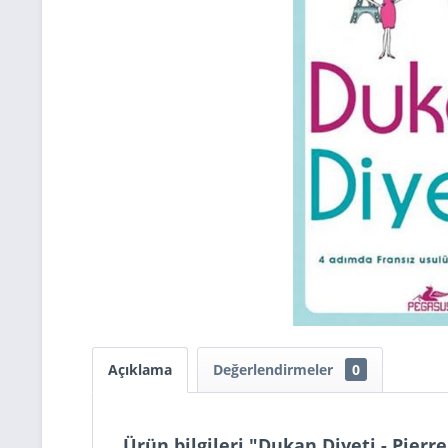
Açıklama
Değerlendirmeler
0
Ürün bilgileri "Dukan Diyeti - Pierr