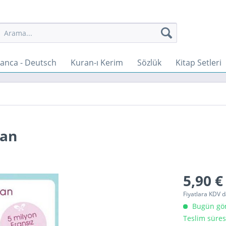
anca - Deutsch
Kuran-ı Kerim
Sözlük
Kitap Setleri
kan
5,90 €
Fiyatlara KDV d
Bugün gönd
Teslim süres