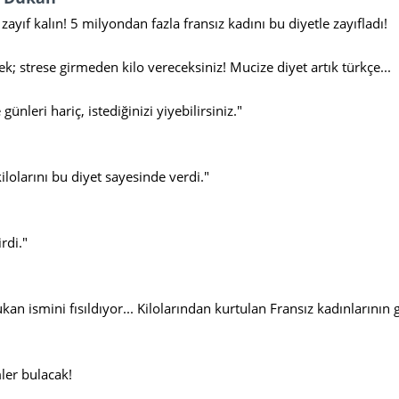
yıf kalın! 5 milyondan fazla fransız kadını bu diyetle zayıfladı!
ek; strese girmeden kilo vereceksiniz! Mucize diyet artık türkçe...
leri hariç, istediğinizi yiyebilirsiniz."
lolarını bu diyet sayesinde verdi."
rdi."
an ismini fısıldıyor... Kilolarından kurtulan Fransız kadınlarının 
er bulacak!