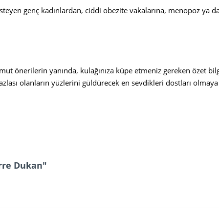
isteyen genç kadınlardan, ciddi obezite vakalarına, menopoz ya da 
omut önerilerin yanında, kulağınıza küpe etmeniz gereken özet bilgi
zlası olanların yüzlerini güldürecek en sevdikleri dostları olmaya
erre Dukan"