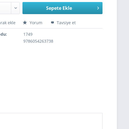
Sepete Ekle
arak ekle
Yorum
Tavsiye et
odu:
1749
9786054263738