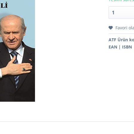
Favori ol
ATF Ürün k
EAN | ISBN