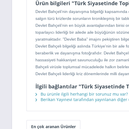
Ürün bilgileri "Türk Siyasetinde Top
Devlet Bahçeli'nin dayanışma bilgeliği kapsamında dikk
salgın türü krizlerde sorunların kronikleşmiş bir tab
Devlet Bahçeli'nin en büyük avantajlarından birisi ona
toparlayıcı liderliği bir ailede aile büyüğünün sözüne
yaratmaktadır. "Devlet Baba" imajını pekiştiren bilge 
Devlet Bahçeli bilgeliği aslında Türkiye'nin bir aile f
beraberlik ve dayanışma fotoğrafıdır. Devlet Bahçeli'
hassasiyeti hakkaniyet savunuculuğu ile zor zamanları
Bahçeli virüsle toplumsal mücadelede halkın belirlen
Devlet Bahçeli liderliği kriz dönemlerinde milli daya
İlgili bağlantılar "Türk Siyasetinde
Bu ürünle ilgili herhangi bir sorunuz mu var?
Berikan Yayınevi tarafından yayınlanan diğer
En çok aranan Ürünler