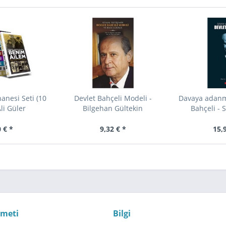
anesi Seti (10
Devlet Bahçeli Modeli -
Davaya adanm
Ali Güler
Bilgehan Gültekin
Bahçeli - 
 € *
9,32 € *
15,
zmeti
Bilgi