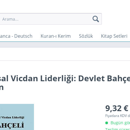
anca - Deutsch
Kuran-ı Kerim
Sözlük
Kitap Setleri
l Vicdan Liderliği: Devlet Bahçe
n
9,32 €
Fiyatlara KDV d
Bugün gönd
Teslim süres