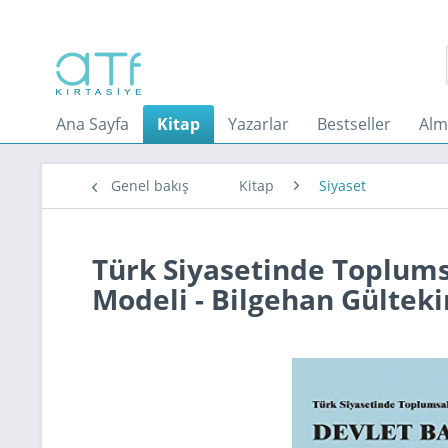
Ana Sayfa
Kitap
Yazarlar
Bestseller
Alm
Genel bakış
Kitap
Siyaset
Türk Siyasetinde Toplumsa
Modeli - Bilgehan Gülteki