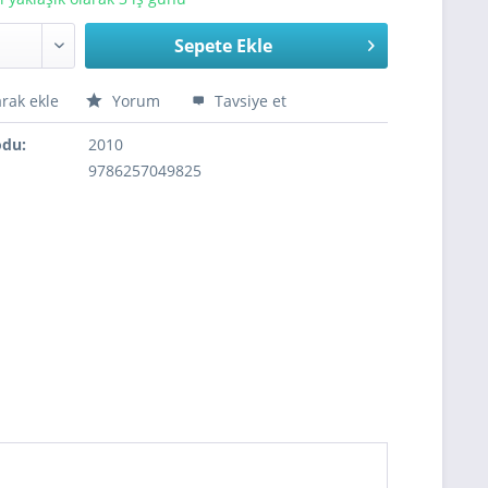
Sepete Ekle
arak ekle
Yorum
Tavsiye et
odu:
2010
9786257049825