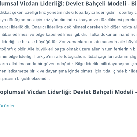
lumsal Vicdan Liderliği: Devlet Bahçeli Modeli - 
at çeken özelliği kriz yönetimindeki toparlayıcı liderliğidir. Toparlayıcı 
loya dönüşmemesi için kriz yönetiminde aksayan ve düzeltilmesi gereken tara
rıcı liderliğidir. Onarıcı liderlikte değinilmesi gereken bir diğer nokta a
 itibar edilmesi ve bilge kabul edilmesi gibidir. Halka dokunan inandırıcı l
liderliği ile bir aile büyüğüdür. Zor zamanların atlatılmasında aile büyükle
otoğrafı gibidir. Aile büyükleri başta olmak üzere ailenin tüm fertlerinin bi
nin bilge liderliği Türkiye'nin aile fotoğrafıdır. İtidal çağrıları adanmış
n atlatılmasında bir güven odağıdır. Bilge liderlik milli dayanışma için 
en istikamette birlik ve dayanışma içinde olması için itidal içinde bir 
nışmanın bilgelik eksenidir.
 Toplumsal Vicdan Liderliği: Devlet Bahçeli Modeli
 ürünler