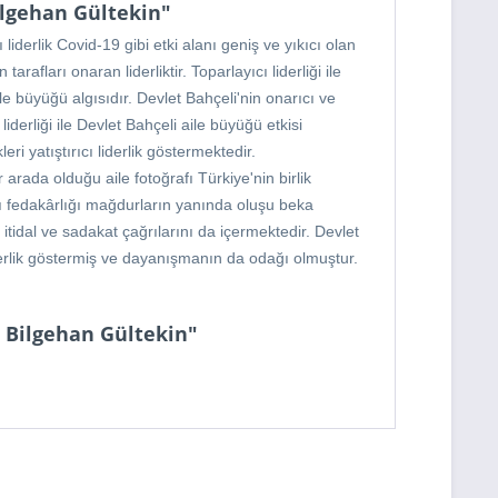
Bilgehan Gültekin"
liderlik Covid-19 gibi etki alanı geniş ve yıkıcı olan
fları onaran liderliktir. Toparlayıcı liderliği ile
ile büyüğü algısıdır. Devlet Bahçeli'nin onarıcı ve
iderliği ile Devlet Bahçeli aile büyüğü etkisi
ri yatıştırıcı liderlik göstermektedir.
r arada olduğu aile fotoğrafı Türkiye'nin birlik
lığı fedakârlığı mağdurların yanında oluşu beka
itidal ve sadakat çağrılarını da içermektedir. Devlet
liderlik göstermiş ve dayanışmanın da odağı olmuştur.
 - Bilgehan Gültekin"