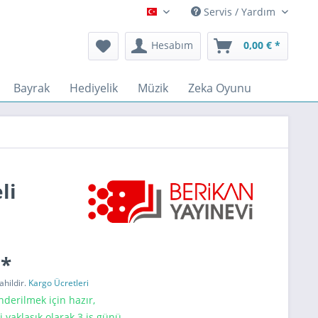
Servis / Yardım
Türkçe
Hesabım
0,00 € *
Bayrak
Hediyelik
Müzik
Zeka Oyunu
li
 *
ahildir.
Kargo Ücretleri
erilmek için hazır,
i yaklaşık olarak 3 iş günü