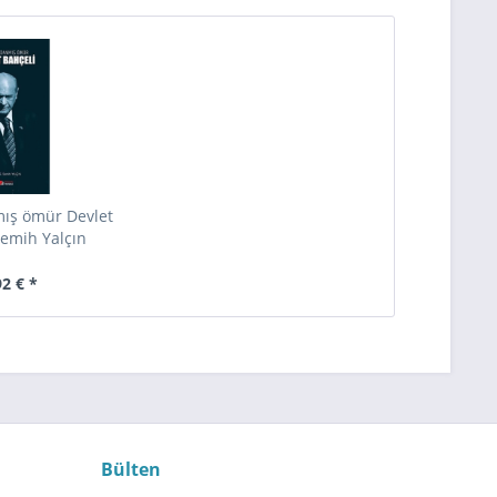
ış ömür Devlet
Semih Yalçın
92 € *
Bülten