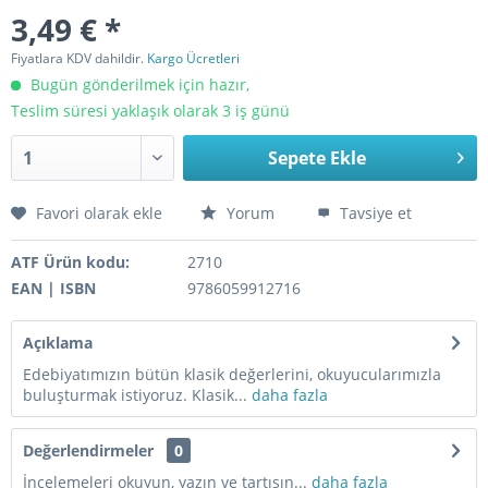
3,49 € *
Fiyatlara KDV dahildir.
Kargo Ücretleri
Bugün gönderilmek için hazır,
Teslim süresi yaklaşık olarak 3 iş günü
Sepete Ekle
Favori olarak ekle
Yorum
Tavsiye et
ATF Ürün kodu:
2710
EAN | ISBN
9786059912716
Açıklama
Edebiyatımızın bütün klasik değerlerini, okuyucularımızla
buluşturmak istiyoruz. Klasik...
daha fazla
Değerlendirmeler
0
İncelemeleri okuyun, yazın ve tartışın...
daha fazla