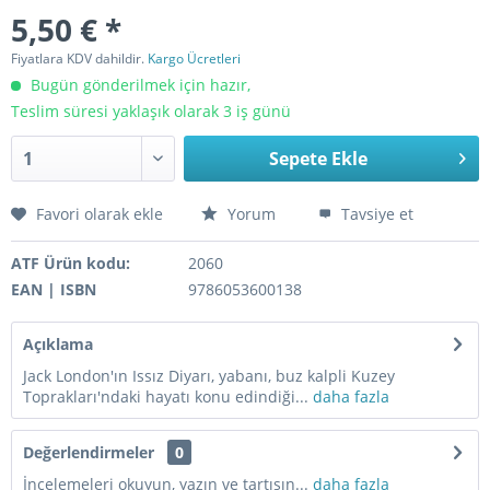
5,50 € *
Fiyatlara KDV dahildir.
Kargo Ücretleri
Bugün gönderilmek için hazır,
Teslim süresi yaklaşık olarak 3 iş günü
Sepete Ekle
Favori olarak ekle
Yorum
Tavsiye et
ATF Ürün kodu:
2060
EAN | ISBN
9786053600138
Açıklama
Jack London'ın Issız Diyarı, yabanı, buz kalpli Kuzey
Toprakları'ndaki hayatı konu edindiği...
daha fazla
Değerlendirmeler
0
İncelemeleri okuyun, yazın ve tartışın...
daha fazla