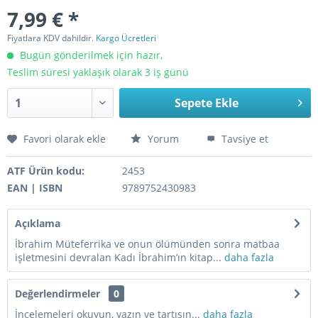
7,99 € *
Fiyatlara KDV dahildir.
Kargo Ücretleri
Bugün gönderilmek için hazır,
Teslim süresi yaklaşık olarak 3 iş günü
Sepete Ekle
Favori olarak ekle
Yorum
Tavsiye et
ATF Ürün kodu:
2453
EAN | ISBN
9789752430983
Açıklama
İbrahim Müteferrika ve onun ölümünden sonra matbaa
işletmesini devralan Kadı İbrahim’ın kitap...
daha fazla
Değerlendirmeler
0
İncelemeleri okuyun, yazın ve tartışın...
daha fazla