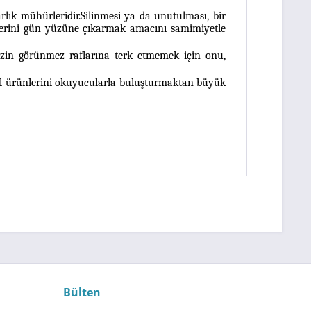
arlık mühürleridir.Silinmesi ya da unutulması, bir
elerini gün yüzüne çıkarmak amacını samimiyetle
izin görünmez raflarına terk etmemek için onu,
nül ürünlerini okuyucularla buluşturmaktan büyük
Bülten