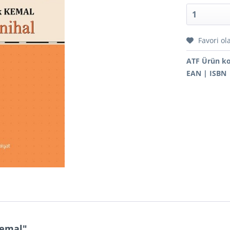
Favori ol
ATF Ürün k
EAN | ISBN
Kemal"