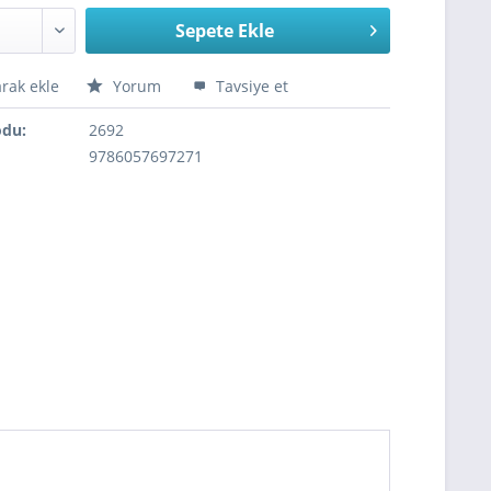
Sepete Ekle
arak ekle
Yorum
Tavsiye et
odu:
2692
9786057697271