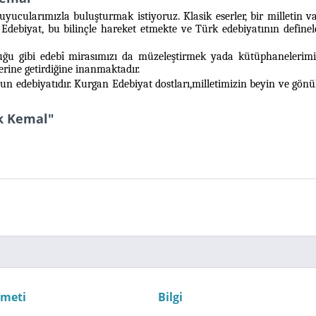
uyucularımızla buluşturmak istiyoruz. Klasik eserler, bir milletin v
Edebiyat,
bu bilinçle hareket etmekte ve Türk edebiyatının defin
duğu gibi edebî mirasımızı da müzeleştirmek yada kütüphanelerim
rine getirdiğine inanmaktadır.
un edebiyatıdır.
Kurgan Edebiyat
dostları,milletimizin beyin ve gö
ık Kemal"
zmeti
Bilgi