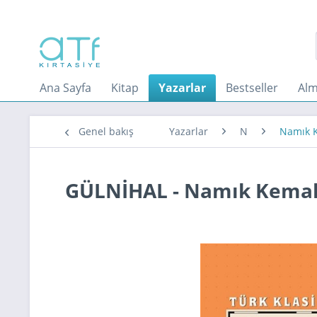
Ana Sayfa
Kitap
Yazarlar
Bestseller
Alm
Genel bakış
Yazarlar
N
Namık 
GÜLNİHAL - Namık Kema