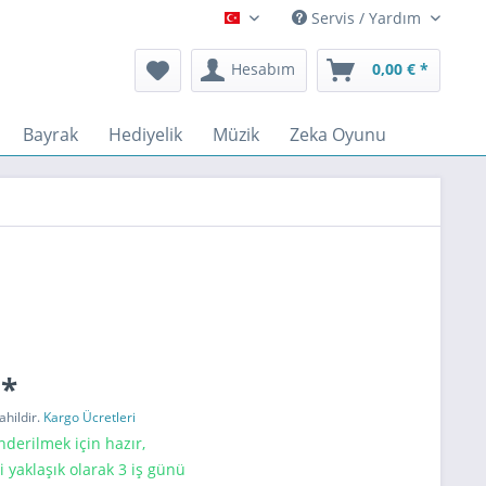
Servis / Yardım
Türkçe
Hesabım
0,00 € *
Bayrak
Hediyelik
Müzik
Zeka Oyunu
 *
ahildir.
Kargo Ücretleri
erilmek için hazır,
i yaklaşık olarak 3 iş günü