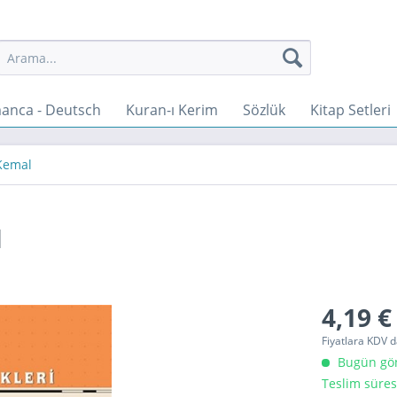
anca - Deutsch
Kuran-ı Kerim
Sözlük
Kitap Setleri
Kemal
l
4,19 €
Fiyatlara KDV d
Bugün gönd
Teslim süres