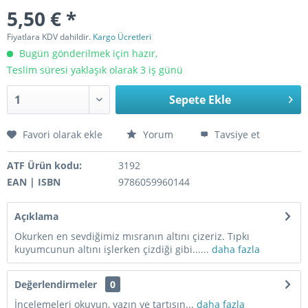
5,50 € *
Fiyatlara KDV dahildir.
Kargo Ücretleri
Bugün gönderilmek için hazır,
Teslim süresi yaklaşık olarak 3 iş günü
Sepete Ekle
Favori olarak ekle
Yorum
Tavsiye et
ATF Ürün kodu:
3192
EAN | ISBN
9786059960144
Açıklama
Okurken en sevdiğimiz mısranın altını çizeriz. Tıpkı
kuyumcunun altını işlerken çizdiği gibi......
daha fazla
Değerlendirmeler
0
İncelemeleri okuyun, yazın ve tartışın...
daha fazla