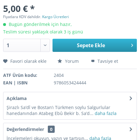
5,00 € *
Fiyatlara KDV dahildir.
Kargo Ücretleri
Bugün gönderilmek için hazır,
Teslim süresi yaklaşık olarak 3 iş günü
Sepete Ekle
Favori olarak ekle
Yorum
Tavsiye et
ATF Ürün kodu:
2404
EAN | ISBN
9786053424444
Açıklama
Şirazlı Sa’dî ve Bostan’ı Türkmen soylu Salgurlular
hanedanından Atabeg Ebû Bekir b. Sa’d...
daha fazla
Değerlendirmeler
0
İncelemeleri okuyun, yazın ve tartışın...
daha fazla