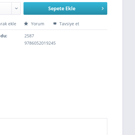
Sepete Ekle
arak ekle
Yorum
Tavsiye et
odu:
2587
9786052019245