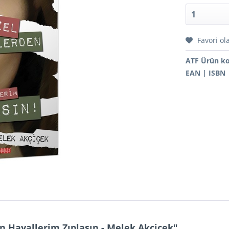
Favori ol
ATF Ürün k
EAN | ISBN
n Hayallerim Zıplasın - Melek Akçiçek"